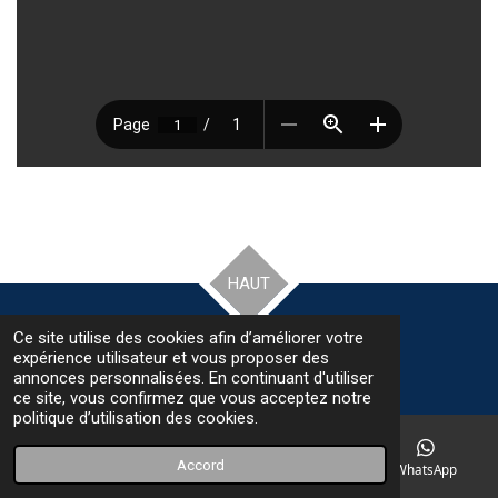
HAUT
Ce site utilise des cookies afin d’améliorer votre
© 2022 - 2026 VOILERIE du Poulfanc
expérience utilisateur et vous proposer des
Propulsé par
Webador
annonces personnalisées. En continuant d'utiliser
ce site, vous confirmez que vous acceptez notre
politique d’utilisation des cookies.
Accord
E-mail
Téléphone
Carte
WhatsApp